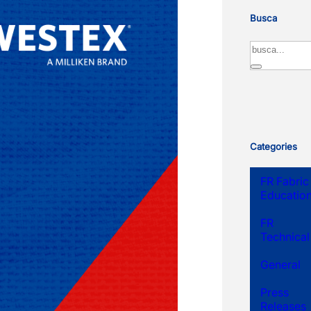
Busca
Search
Categories
FR Fabric
Educatio
FR
Technical
General
Press
Releases