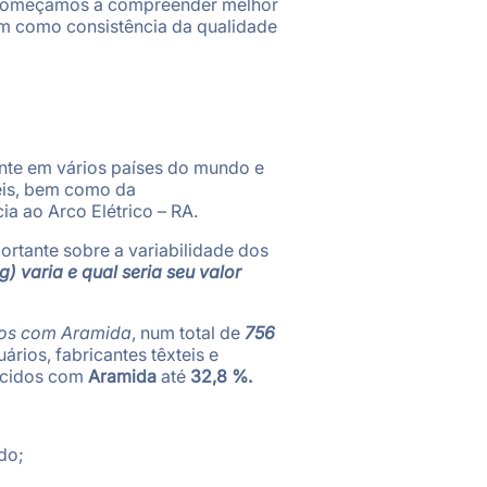
, começamos a compreender melhor
im como consistência da qualidade
nte em vários países do mundo e
eis, bem como da
a ao Arco Elétrico – RA.
rtante sobre a variabilidade dos
g) varia e qual seria seu valor
dos com Aramida
, num total de
756
ários, fabricantes têxteis e
tecidos com
Aramida
até
32,8 %.
do;