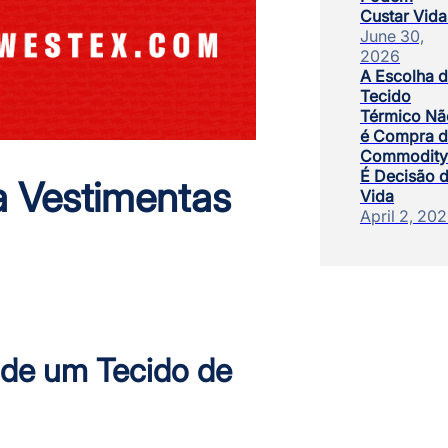
Custar Vida
June 30,
2026
A Escolha 
Tecido
Térmico Nã
é Compra 
Commodity
É Decisão 
a Vestimentas
Vida
April 2, 20
 de um Tecido de