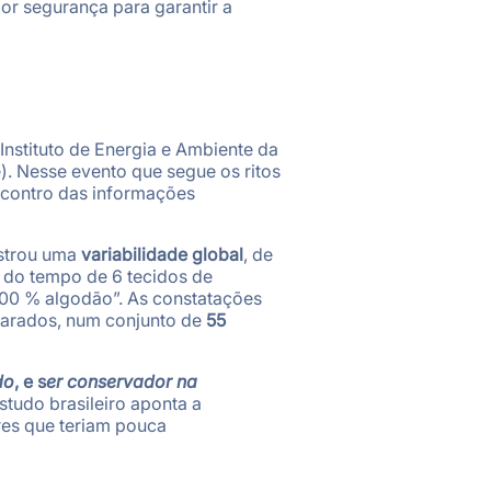
or segurança para garantir a
Instituto de Energia e Ambiente da
. Nesse evento que segue os ritos
ncontro das informações
ostrou uma
variabilidade global
, de
 do tempo de 6 tecidos de
100 % algodão”. As constatações
larados, num conjunto de
55
do
, e s
er conservador na
tudo brasileiro aponta a
res que teriam pouca