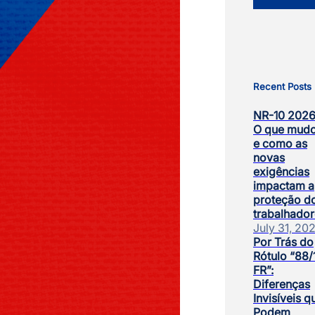
Recent Posts
NR-10 2026
O que mud
e como as
novas
exigências
impactam a
proteção d
trabalhador
July 31, 20
Por Trás do
Rótulo “88/
FR”:
Diferenças
Invisíveis q
Podem