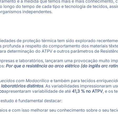
moramento e à medida que temos mais e mais conhecimento
o longo do tempo de cada tipo e tecnologia de tecidos, ass
 organismos independentes.
riedades de proteção térmica tem sido explorado recenteme
 profunda a respeito do comportamento dos materiais têxt
para determinação do ATPV e outros parâmetros de Resistênci
mpresas e laboratórios, lançaram uma provocação muito impo
os:
Por que a resistência ao arco elétrico (do inglês arc ratin
uecidos com Modacrílico
e também para tecidos
enriqueci
aboratórios distintos
. As variabilidades impressionaram usu
co
apresentaram variabilidade de até
41,3 % no ATPV
, e os 
 estudo é fundamental destacar:
aios e com isso melhorar seu conhecimento sobre o seu teci