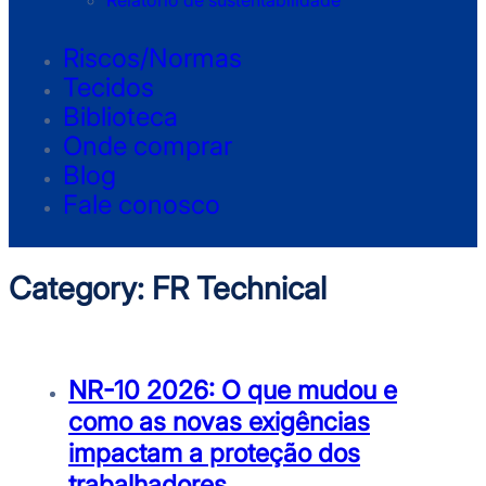
Relatório de sustentabilidade
Riscos/Normas
Tecidos
Biblioteca
Onde comprar
Blog
Fale conosco
Category:
FR Technical
NR-10 2026: O que mudou e
como as novas exigências
impactam a proteção dos
trabalhadores