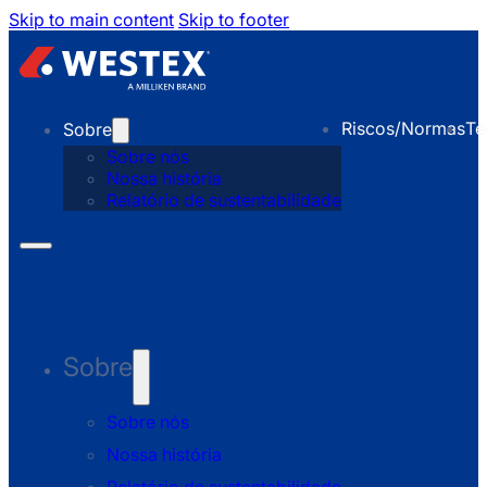
Skip to main content
Skip to footer
Riscos/Normas
Te
Sobre
Sobre nós
Nossa história
Relatório de sustentabilidade
Sobre
Sobre nós
Nossa história