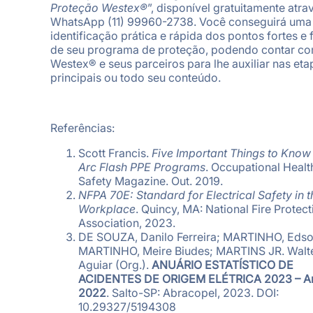
Proteção Westex®
”, disponível gratuitamente atra
WhatsApp (11) 99960-2738. Você conseguirá uma
identificação prática e rápida dos pontos fortes e 
de seu programa de proteção, podendo contar co
Westex® e seus parceiros para lhe auxiliar nas eta
principais ou todo seu conteúdo.
Referências:
Scott Francis.
Five Important Things to Know
Arc Flash PPE Programs
. Occupational Healt
Safety Magazine. Out. 2019.
NFPA 70E: Standard for Electrical Safety in t
Workplace
. Quincy, MA: National Fire Protect
Association, 2023.
DE SOUZA, Danilo Ferreira; MARTINHO, Edso
MARTINHO, Meire Biudes; MARTINS JR. Walt
Aguiar (Org.).
ANUÁRIO ESTATÍSTICO DE
ACIDENTES DE ORIGEM ELÉTRICA 2023 – A
2022
. Salto-SP: Abracopel, 2023. DOI:
10.29327/5194308