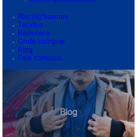
Relatório de sustentabilidade
Riscos/Normas
Tecidos
Biblioteca
Onde comprar
Blog
Fale conosco
Blog