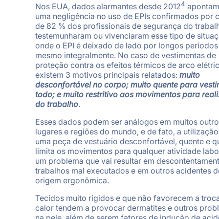
4
Nos EUA, dados alarmantes desde 2012
apontam
uma negligência no uso de EPIs confirmados por 
de 82 % dos profissionais de segurança do trabal
testemunharam ou vivenciaram esse tipo de situaç
onde o EPI é deixado de lado por longos períodos
mesmo integralmente. No caso de vestimentas de
proteção contra os efeitos térmicos de arco elétri
existem 3 motivos principais relatados:
muito
desconfortável no corpo; muito quente para vestir
todo; e muito restritivo aos movimentos para real
do trabalho
.
Esses dados podem ser análogos em muitos outro
lugares e regiões do mundo, e de fato, a utilização
uma peça de vestuário desconfortável, quente e q
limita os movimentos para qualquer atividade labo
um problema que vai resultar em descontentament
trabalhos mal executados e em outros acidentes d
origem ergonômica.
Tecidos muito rígidos e que não favorecem a troc
calor tendem a provocar dermatites e outros pro
na pele, além de serem fatores de indução de acid