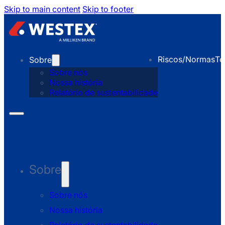
Skip to main content
Skip to footer
Riscos/Normas
Te
Sobre
Sobre nós
Nossa história
Relatório de sustentabilidade
Sobre
Sobre nós
Nossa história