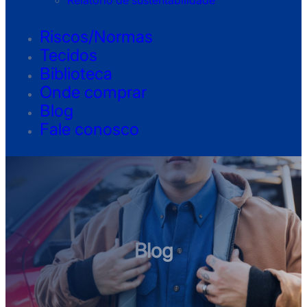
Relatório de sustentabilidade
Riscos/Normas
Tecidos
Biblioteca
Onde comprar
Blog
Fale conosco
Blog