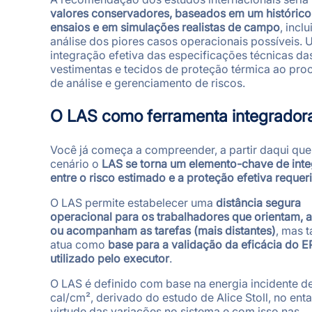
valores conservadores, baseados em um histórico
ensaios e em simulações realistas de campo
, incl
análise dos piores casos operacionais possíveis.
integração efetiva das especificações técnicas da
vestimentas e tecidos de proteção térmica ao pro
de análise e gerenciamento de riscos.
O LAS como ferramenta integrador
Você já começa a compreender, a partir daqui que
cenário o
LAS se torna um elemento-chave de int
entre o risco estimado e a proteção efetiva requer
O LAS permite estabelecer uma
distância segura
operacional para os trabalhadores que orientam, a
ou acompanham as tarefas (mais distantes)
, mas 
atua como
base para a validação da eficácia do E
utilizado pelo executor
.
O LAS é definido com base na energia incidente de
cal/cm², derivado do estudo de Alice Stoll, no ent
virtude das variações no sistema e com isso nas