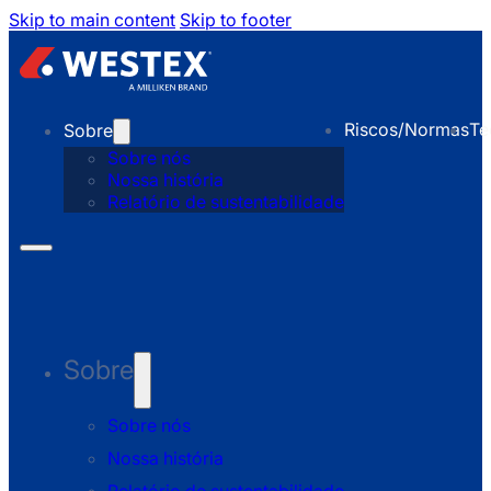
Skip to main content
Skip to footer
Riscos/Normas
Te
Sobre
Sobre nós
Nossa história
Relatório de sustentabilidade
Sobre
Sobre nós
Nossa história