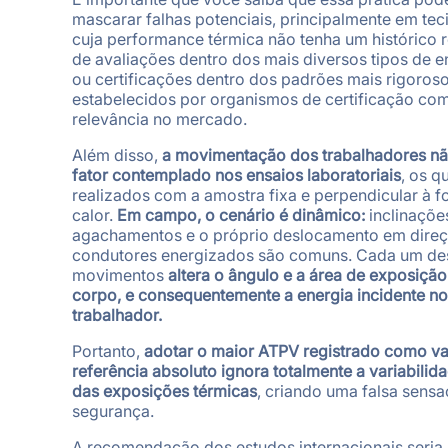
mascarar falhas potenciais, principalmente em tec
cuja performance térmica não tenha um histórico 
de avaliações dentro dos mais diversos tipos de e
ou certificações dentro dos padrões mais rigoros
estabelecidos por organismos de certificação co
relevância no mercado.
Além disso,
a movimentação dos trabalhadores n
fator contemplado nos ensaios laboratoriais
, os q
realizados com a amostra fixa e perpendicular à f
calor.
Em campo, o cenário é dinâmico:
inclinações
agachamentos e o próprio deslocamento em dire
condutores energizados são comuns. Cada um de
movimentos
altera o ângulo e a área de exposiçã
corpo, e consequentemente a energia incidente no
trabalhador.
Portanto,
adotar o maior ATPV registrado como va
referência absoluto ignora totalmente a variabilida
das exposições térmicas
, criando uma falsa sens
segurança.
A recomendação dos estudos internacionais seria