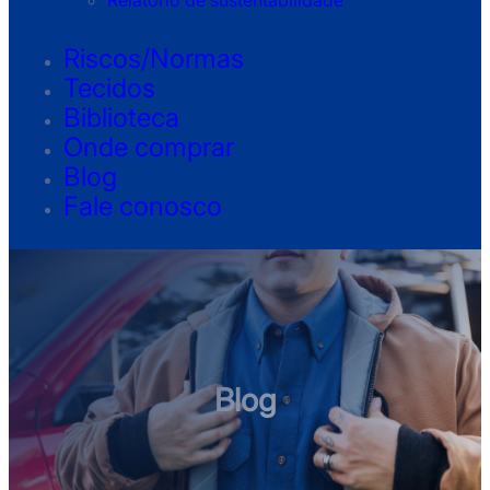
Relatório de sustentabilidade
Riscos/Normas
Tecidos
Biblioteca
Onde comprar
Blog
Fale conosco
Blog