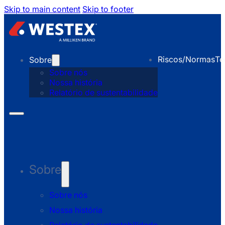
Skip to main content
Skip to footer
Riscos/Normas
Te
Sobre
Sobre nós
Nossa história
Relatório de sustentabilidade
Sobre
Sobre nós
Nossa história