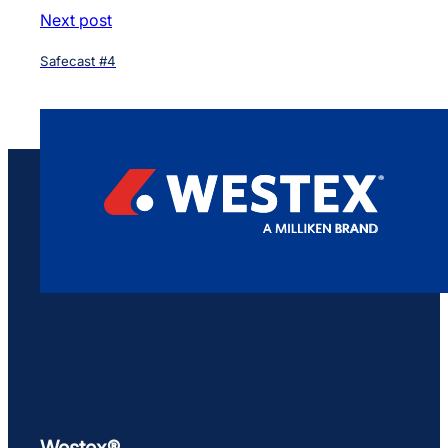
Next post
Safecast #4
Westex®