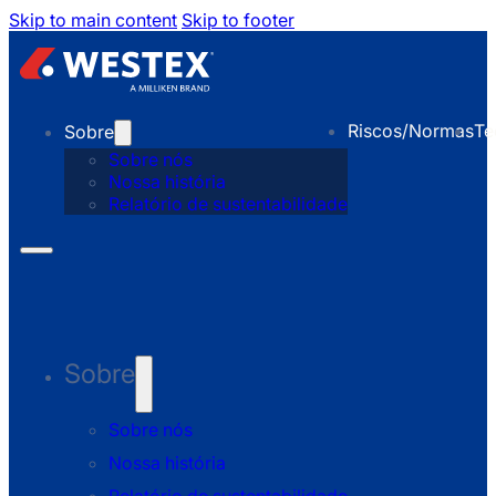
Skip to main content
Skip to footer
Riscos/Normas
Te
Sobre
Sobre nós
Nossa história
Relatório de sustentabilidade
Sobre
Sobre nós
Nossa história