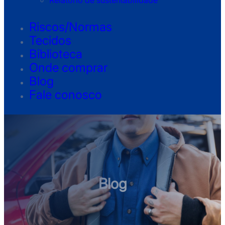
Relatório de sustentabilidade
Riscos/Normas
Tecidos
Biblioteca
Onde comprar
Blog
Fale conosco
Blog