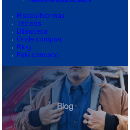
Relatório de sustentabilidade
Riscos/Normas
Tecidos
Biblioteca
Onde comprar
Blog
Fale conosco
Blog