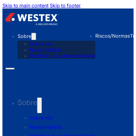
Skip to main content
Skip to footer
Riscos/Normas
Te
Sobre
Sobre nós
Nossa história
Relatório de sustentabilidade
Sobre
Sobre nós
Nossa história