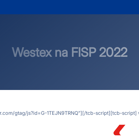
Westex na FISP 2022
.com/gtag/js?id=G-1TEJN9TRNQ”][/tcb-script][tcb-script] w