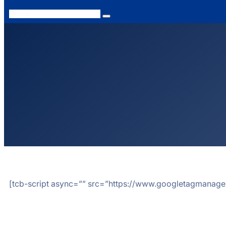
Search
[tcb-script async=”” src=”https://www.googletagmanager