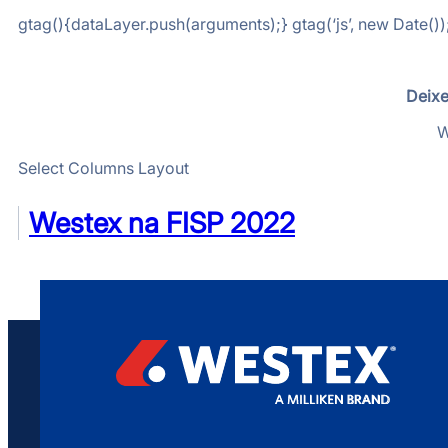
gtag(){dataLayer.push(arguments);} gtag(‘js’, new Date())
Deixe
W
Select Columns Layout
Westex na FISP 2022