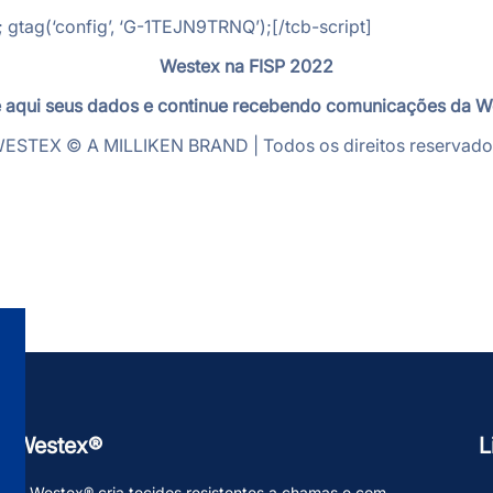
; gtag(‘config’, ‘G-1TEJN9TRNQ’);[/tcb-script]
Westex na FISP 2022
 aqui seus dados e continue recebendo comunicações da W
ESTEX © A MILLIKEN BRAND | Todos os direitos reservado
Westex®
L
A Westex® cria tecidos resistentes a chamas e com