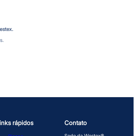
estex.
s.
inks rápidos
Contato
Sede da Westex®