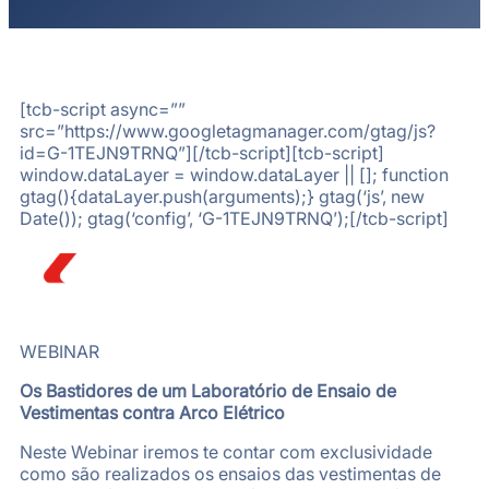
[tcb-script async=””
src=”https://www.googletagmanager.com/gtag/js?
id=G-1TEJN9TRNQ”][/tcb-script][tcb-script]
window.dataLayer = window.dataLayer || []; function
gtag(){dataLayer.push(arguments);} gtag(‘js’, new
Date()); gtag(‘config’, ‘G-1TEJN9TRNQ’);[/tcb-script]
WEBINAR
Os Bastidores de um Laboratório de Ensaio de
Vestimentas contra Arco Elétrico
Neste Webinar iremos te contar com exclusividade
como são realizados os ensaios das vestimentas de