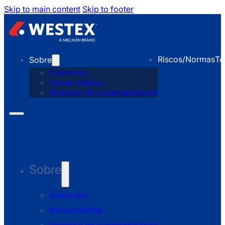
Skip to main content
Skip to footer
Riscos/Normas
Te
Sobre
Sobre nós
Nossa história
Relatório de sustentabilidade
Sobre
Sobre nós
Nossa história