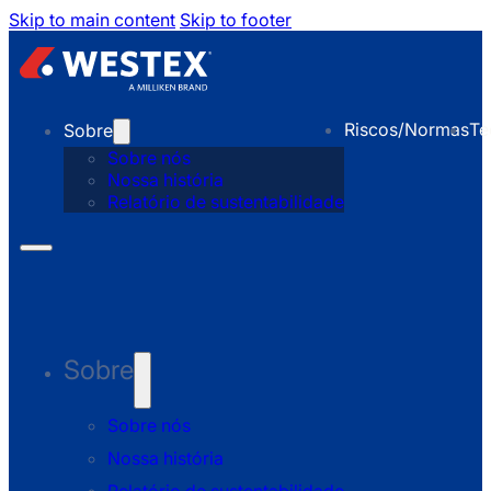
Skip to main content
Skip to footer
Riscos/Normas
Te
Sobre
Sobre nós
Nossa história
Relatório de sustentabilidade
Sobre
Sobre nós
Nossa história