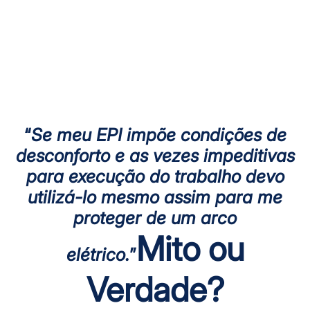
mitos e verdades quanto a
seleção, uso e manutenção das
vestimentas de proteção
térmica.
“
Se meu EPI impõe condições de
desconforto e as vezes impeditivas
para execução do trabalho devo
utilizá-lo mesmo assim para me
proteger de um arco
Mito ou
elétrico.
”
Verdade?