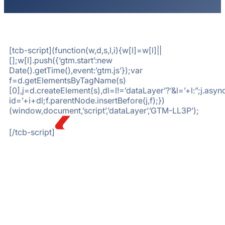
[tcb-script](function(w,d,s,l,i){w[l]=w[l]||
[];w[l].push({‘gtm.start’:new
Date().getTime(),event:’gtm.js’});var
f=d.getElementsByTagName(s)
[0],j=d.createElement(s),dl=l!=’dataLayer’?’&l=’+l:”;j.a
id=’+i+dl;f.parentNode.insertBefore(j,f);})
(window,document,’script’,’dataLayer’,’GTM-LL3P’);
[/tcb-script]
Nesta
WebAction
, em parceria
com a
Abracopel
, iremos
conversar sobre os principais