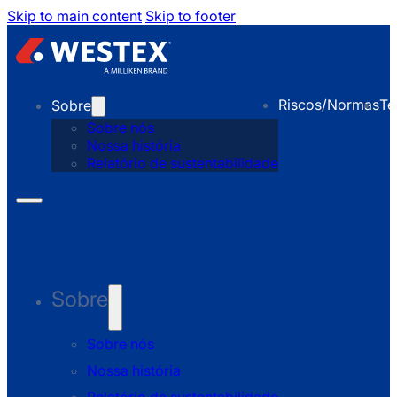
Skip to main content
Skip to footer
Riscos/Normas
Te
Sobre
Sobre nós
Nossa história
Relatório de sustentabilidade
Sobre
Sobre nós
Nossa história