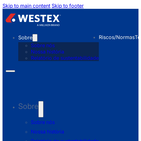
Skip to main content
Skip to footer
Riscos/Normas
Te
Sobre
Sobre nós
Nossa história
Relatório de sustentabilidade
Sobre
Sobre nós
Nossa história