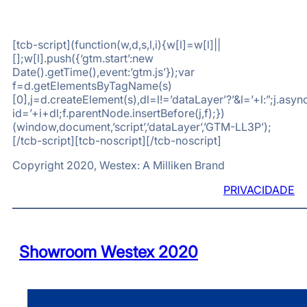
[tcb-script](function(w,d,s,l,i){w[l]=w[l]||
[];w[l].push({‘gtm.start’:new
Date().getTime(),event:’gtm.js’});var
f=d.getElementsByTagName(s)
[0],j=d.createElement(s),dl=l!=’dataLayer’?’&l=’+l:”;j.a
id=’+i+dl;f.parentNode.insertBefore(j,f);})
(window,document,’script’,’dataLayer’,’GTM-LL3P’);
[/tcb-script][tcb-noscript][/tcb-noscript]
Copyright 2020, Westex: A Milliken Brand
PRIVACIDADE
Showroom Westex 2020