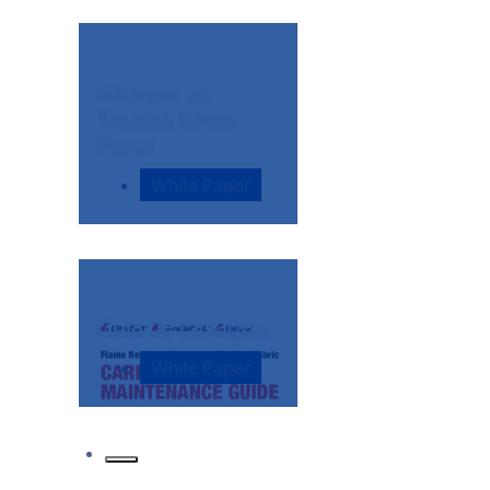
Inherent vs.
Treated White
Paper
White Paper
Guia de Lavagem
White Paper