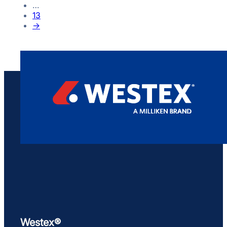
…
13
→
Westex®