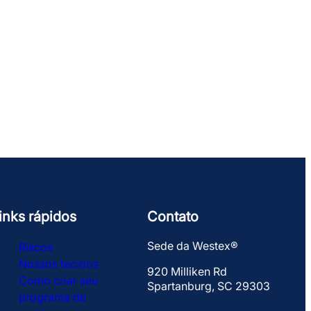
inks rápidos
Contato
Sede da Westex®
Riscos
Nossos tecidos
920 Milliken Rd
Como criar seu
Spartanburg, SC 29303
programa de