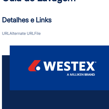
Detalhes e Links
URL
Alternate URL
File