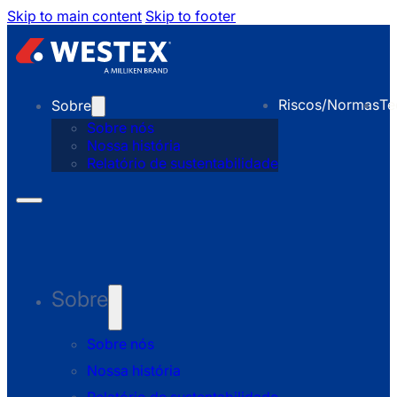
Skip to main content
Skip to footer
Riscos/Normas
Te
Sobre
Sobre nós
Nossa história
Relatório de sustentabilidade
Sobre
Sobre nós
Nossa história