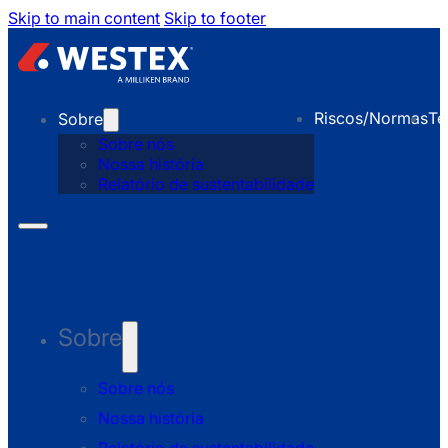
Skip to main content
Skip to footer
Riscos/Normas
Te
Sobre
Sobre nós
Nossa história
Relatório de sustentabilidade
Sobre
Sobre nós
Nossa história