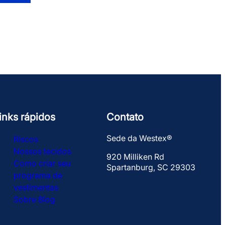
inks rápidos
Contato
Sede da Westex®
Riscos
Nossos tecidos
920 Milliken Rd
Como criar seu
Spartanburg, SC 29303
programa de
vestimentas
Sobre
Blog