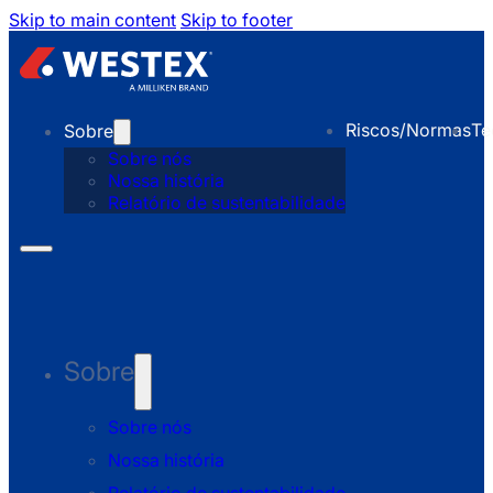
Skip to main content
Skip to footer
Riscos/Normas
Te
Sobre
Sobre nós
Nossa história
Relatório de sustentabilidade
Sobre
Sobre nós
Nossa história