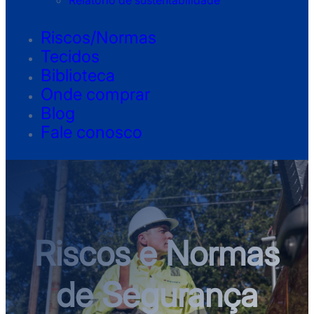
Relatório de sustentabilidade
Riscos/Normas
Tecidos
Biblioteca
Onde comprar
Blog
Fale conosco
Riscos e Normas
de Segurança