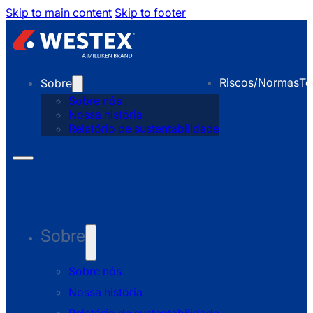
Skip to main content
Skip to footer
Riscos/Normas
Te
Sobre
Sobre nós
Nossa história
Relatório de sustentabilidade
Sobre
Sobre nós
Nossa história