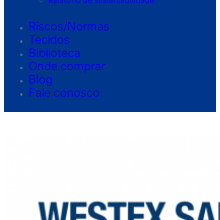
Relatório de sustentabilidade
Riscos/Normas
Tecidos
Biblioteca
Onde comprar
Blog
Fale conosco