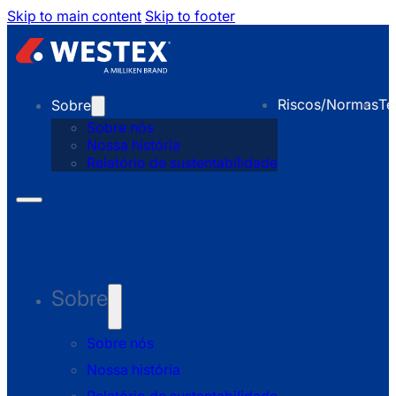
Skip to main content
Skip to footer
Riscos/Normas
Te
Sobre
Sobre nós
Nossa história
Relatório de sustentabilidade
Sobre
Sobre nós
Nossa história