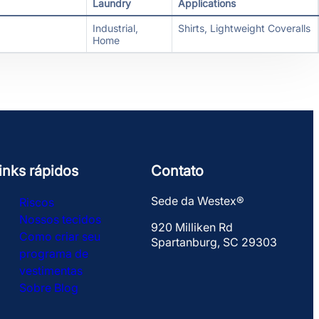
Laundry
Applications
Industrial,
Shirts, Lightweight Coveralls
Home
inks rápidos
Contato
Sede da Westex®
Riscos
Nossos tecidos
920 Milliken Rd
Como criar seu
Spartanburg, SC 29303
programa de
vestimentas
Sobre
Blog