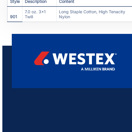
Style
Description
Content
7.0 oz. 3×1
Long Staple Cotton, High Tenacity
901
Twill
Nylon