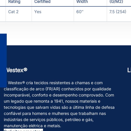
Rating
Certified
Width
(G/M2)
Cat 2
Yes
60″
7.5 (254)
Westex®
L
A Westex® cria tecidos resistentes a chamas e com
classificação de arco (FR/AR) conhecidos por qualidade
incomparável, conforto e desempenho comprovado. Com
um legado que remonta a 1941, nossos materiais e
tecnologias que salvam vidas são a última linha de defesa
confiável para homens e mulheres que trabalham nas
indústrias de serviços públicos, petróleo e gás,
manutenção elétrica e metais.