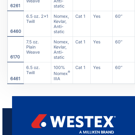
Weave
Anti-
6261
static
6.5 oz. 2×1
Nomex,
Cat 1
Yes
60″
Twill
Kevlar,
Anti-
6460
static
7.5 oz.
Nomex,
Cat 1
Yes
60″
Plain
Kevlar,
Weave
Anti-
6170
static
6.5 oz.
100%
Cat 1
Yes
60″
Twill
®
Nomex
IIIA
6461