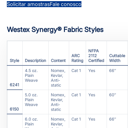
Solicitar amostras
Fale conosco
Westex Synergy® Fabric Styles
NFPA
ARC
2112
Cuttable
Style
Description
Content
Rating
Certified
Width
4.5 oz.
Nomex,
Cat 1
Yes
66″
Plain
Kevlar,
Weave
Anti-
6241
static
5.0 oz.
Nomex,
Cat 1
Yes
60″
Plain
Kevlar,
Weave
Anti-
6150
static
6.0 oz.
Nomex,
Cat 1
Yes
66″
Plain
Kevlar,