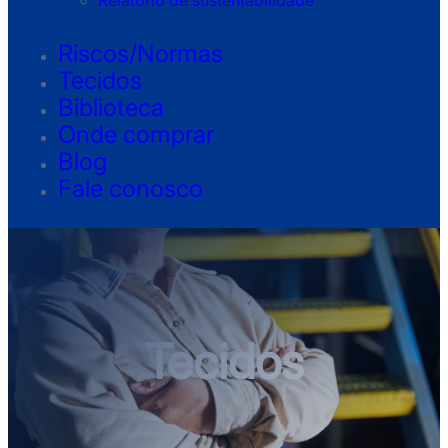
Relatório de sustentabilidade
Riscos/Normas
Tecidos
Biblioteca
Onde comprar
Blog
Fale conosco
Tecidos