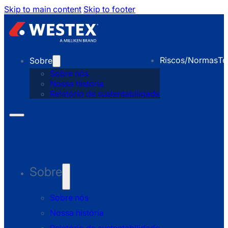
Skip to main content
Skip to footer
Riscos/Normas
Te
Sobre
Sobre nós
Nossa história
Relatório de sustentabilidade
Sobre
Sobre nós
Nossa história