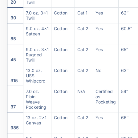
20
Twill
7.0 oz. 3×1
Cotton
Cat 1
Yes
62″
30
Twill
9.0 oz. 4×1
Cotton
Cat 2
Yes
60.5″
Sateen
85
9.0 oz. 3×1
Cotton
Cat 2
Yes
65″
Rugged
45
Twill
13.0 oz.
Cotton
Cat 2
No
63″
USS
315
Whipcord
7.0 oz.
Cotton
N/A
Certified
59″
Plain
as
Weave
Pocketing
37
Pocketing
13 oz. 2×1
Cotton
Cat 2
Yes
66″
Canvas
985