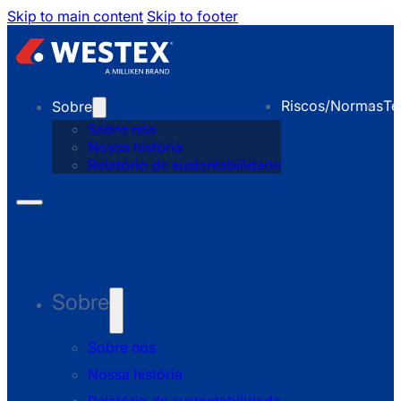
Skip to main content
Skip to footer
Riscos/Normas
Te
Sobre
Sobre nós
Nossa história
Relatório de sustentabilidade
Sobre
Sobre nós
Nossa história