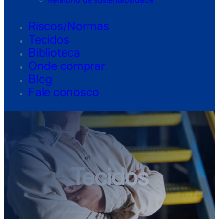
Relatório de sustentabilidade
Riscos/Normas
Tecidos
Biblioteca
Onde comprar
Blog
Fale conosco
Tecidos