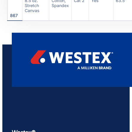
8.5 oz.
Cotton,
Cat 2
Yes
63.5″
Stretch
Spandex
Canvas
867