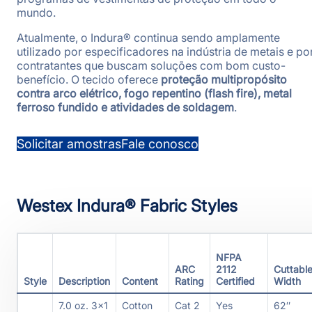
mundo.
Atualmente, o Indura® continua sendo amplamente
utilizado por especificadores na indústria de metais e po
contratantes que buscam soluções com bom custo-
benefício. O tecido oferece
proteção multipropósito
contra arco elétrico, fogo repentino (flash fire), metal
ferroso fundido e atividades de soldagem
.
Solicitar amostras
Fale conosco
Westex Indura® Fabric Styles
NFPA
ARC
2112
Cuttabl
Style
Description
Content
Rating
Certified
Width
7.0 oz. 3×1
Cotton
Cat 2
Yes
62″