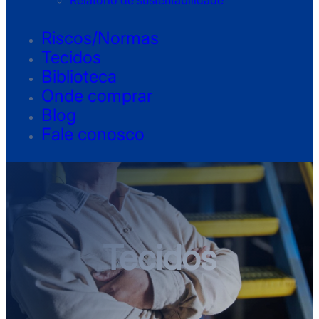
Relatório de sustentabilidade
Riscos/Normas
Tecidos
Biblioteca
Onde comprar
Blog
Fale conosco
Tecidos