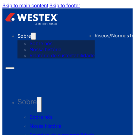
Skip to main content
Skip to footer
Riscos/Normas
Te
Sobre
Sobre nós
Nossa história
Relatório de sustentabilidade
Sobre
Sobre nós
Nossa história