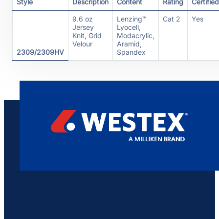
Style
Description
Content
Rating
Certified
9.6 oz
Lenzing™
Cat 2
Yes
Jersey
Lyocell,
Knit, Grid
Modacrylic,
Velour
Aramid,
2309/2309HV
Spandex